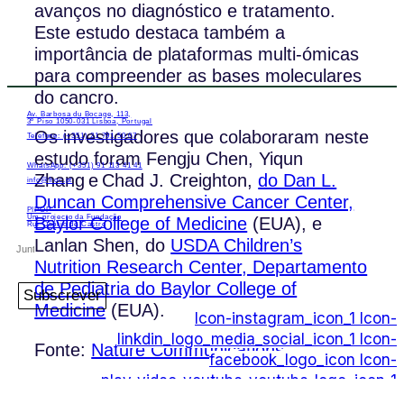
avanços no diagnóstico e tratamento.
Este estudo destaca também a
importância de plataformas multi-ómicas
para compreender as bases moleculares
do cancro.
Av. Barbosa du Bocage, 113,
3º Piso 1050-031 Lisboa, Portugal
Os investigadores que colaboraram neste
Telefone: (+351) 21 791 50 07
estudo foram Fengju Chen, Yiqun
WhatsApp: (+351) 91 113 41 41
Zhang e Chad J. Creighton,
do Dan L.
info@froc.pt
Duncan Comprehensive Cancer Center,
PIPOP
Um projecto da Fundação
Baylor College of Medicine
(EUA), e
Rui Osório de Castro
Lanlan Shen, do
USDA Children’s
Nutrition Research Center, Departamento
de Pediatria do Baylor College of
Subscrever
Medicine
(EUA).
Icon-instagram_icon_1
Icon-
linkdin_logo_media_social_icon_1
Icon-
Fonte:
Nature Communications
facebook_logo_icon
Icon-
play_video_youtube_youtube-logo_icon_1