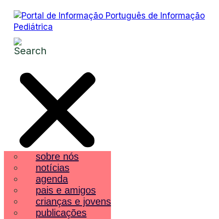
sobre nós
notícias
agenda
pais e amigos
crianças e jovens
publicações