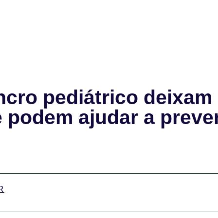
cro pediátrico deixam
 podem ajudar a preve
R