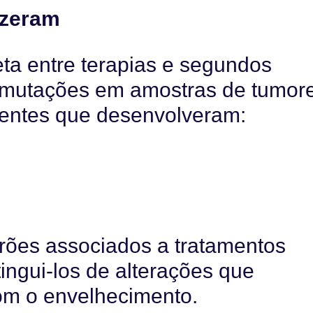
izeram
eta entre terapias e segundos
u mutações em amostras de tumor
entes que desenvolveram:
adrões associados a tratamentos
tingui-los de alterações que
om o envelhecimento.