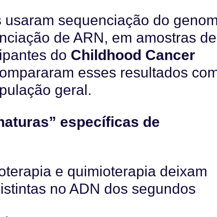
res usaram sequenciação do geno
nciação de ARN, em amostras de
cipantes do
Childhood Cancer
ompararam esses resultados co
pulação geral.
naturas” específicas de
oterapia e quimioterapia deixam
istintas no ADN dos segundos