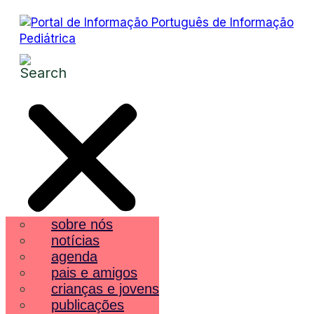
sobre nós
notícias
agenda
pais e amigos
crianças e jovens
publicações