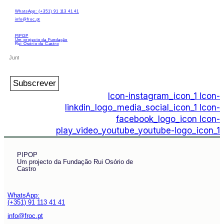
WhatsApp: (+351) 91 113 41 41
info@froc.pt
PIPOP
Um projecto da Fundação
Rui Osório de Castro
Subscrever
Icon-instagram_icon_1
Icon-
linkdin_logo_media_social_icon_1
Icon-
facebook_logo_icon
Icon-
play_video_youtube_youtube-logo_icon_1
PIPOP
Um projecto da Fundação Rui Osório de
Castro
WhatsApp:
(+351) 91 113 41 41
info@froc.pt