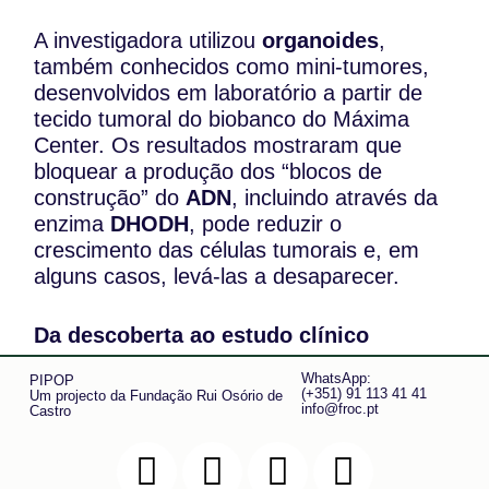
A investigadora utilizou
organoides
,
também conhecidos como mini-tumores,
desenvolvidos em laboratório a partir de
tecido tumoral do biobanco do Máxima
Center. Os resultados mostraram que
bloquear a produção dos “blocos de
construção” do
ADN
, incluindo através da
enzima
DHODH
, pode reduzir o
crescimento das células tumorais e, em
alguns casos, levá-las a desaparecer.
Da descoberta ao estudo clínico
WhatsApp:
PIPOP
Depois do doutoramento, Marjolein Kes vai
(+351) 91 113 41 41
Um projecto da Fundação Rui Osório de
info@froc.pt
Castro
continuar a trabalhar no Máxima Center,
nos grupos Drost e Hulleman. A
investigação vai agora focar-se também na