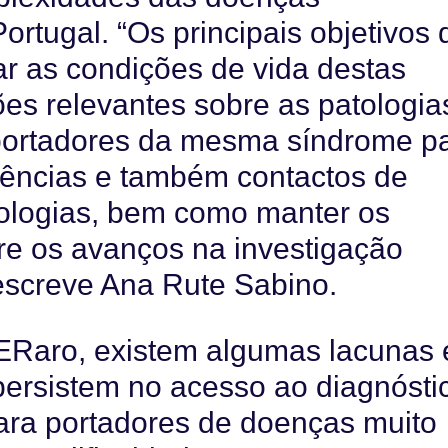
rtugal. “Os principais objetivos 
r as condições de vida destas
es relevantes sobre as patologia
 portadores da mesma síndrome p
iências e também contactos de
tologias, bem como manter os
re os avanços na investigação
descreve Ana Rute Sabino.
ERaro, existem algumas lacunas 
persistem no acesso ao diagnósti
para portadores de doenças muito