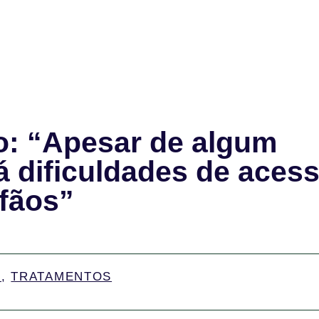
: “Apesar de algum
á dificuldades de aces
fãos”
O
,
TRATAMENTOS