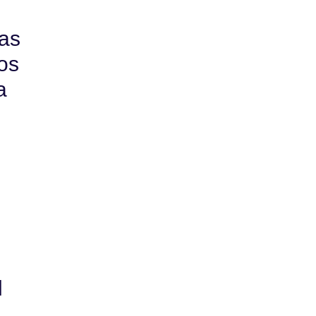
as
os
a
l