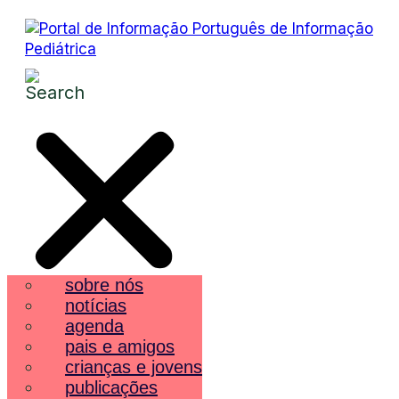
sobre nós
notícias
agenda
pais e amigos
crianças e jovens
publicações