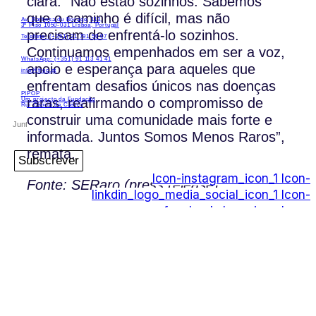
clara: “Não estão sozinhos. Sabemos
que o caminho é difícil, mas não
Av. Barbosa du Bocage, 113,
3º Piso 1050-031 Lisboa, Portugal
precisam de enfrentá-lo sozinhos.
Telefone: (+351) 21 791 50 07
Continuamos empenhados em ser a voz,
WhatsApp: (+351) 91 113 41 41
apoio e esperança para aqueles que
info@froc.pt
enfrentam desafios únicos nas doenças
PIPOP
raras, reafirmando o compromisso de
Um projecto da Fundação
Rui Osório de Castro
construir uma comunidade mais forte e
informada. Juntos Somos Menos Raros”,
remata.
Subscrever
Icon-instagram_icon_1
Icon-
Fonte: SERaro (press release)
linkdin_logo_media_social_icon_1
Icon-
facebook_logo_icon
Icon-
play_video_youtube_youtube-logo_icon_1
PIPOP
Um projecto da Fundação Rui Osório de
Castro