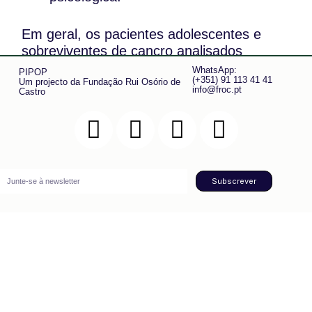
Em geral, os pacientes adolescentes e
sobreviventes de cancro analisados
demonstraram ter uma conexão social
WhatsApp:
PIPOP
(+351) 91 113 41 41
Um projecto da Fundação Rui Osório de
satisfatória.
info@froc.pt
Castro
No entanto, alguns subgrupos, incluindo
aqueles com tumores do sistema nervoso
central, mostraram correr um maior risco
de isolamento social.
Subscrever
Os investigadores concluíram que, em
geral, pacientes adolescentes com cancro
e sobreviventes relataram níveis de
conexão social consistentes com as
normas da população adolescente
saudável.