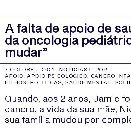
A falta de apoio de s
da oncologia pediátri
mudar”
7 OCTOBER, 2021
NOTICIAS PIPOP
APOIO
,
APOIO PSICOLÓGICO
,
CANCRO INFA
FILHOS
,
POLITICAS
,
SAÚDE MENTAL
,
SOLI
Quando, aos 2 anos, Jamie f
cancro, a vida da sua mãe, Ni
sua família mudou por compl