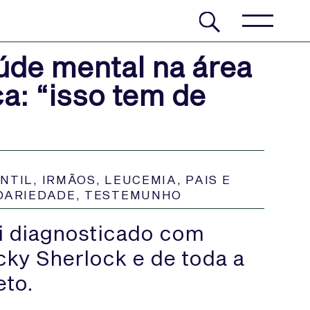
aúde mental na área
ca: “isso tem de
NTIL
,
IRMÃOS
,
LEUCEMIA
,
PAIS E
DARIEDADE
,
TESTEMUNHO
oi diagnosticado com
cky Sherlock e de toda a
eto.