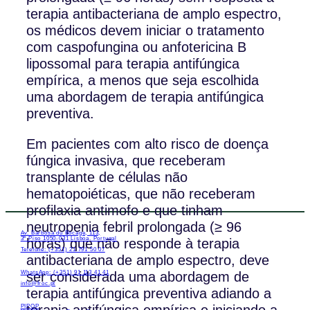
terapia antibacteriana de amplo espectro,
os médicos devem iniciar o tratamento
com caspofungina ou anfotericina B
lipossomal para terapia antifúngica
empírica, a menos que seja escolhida
uma abordagem de terapia antifúngica
preventiva.
Em pacientes com alto risco de doença
fúngica invasiva, que receberam
transplante de células não
hematopoiéticas, que não receberam
profilaxia antimofo e que tinham
neutropenia febril prolongada (≥ 96
Av. Barbosa du Bocage, 113,
3º Piso 1050-031 Lisboa, Portugal
horas) que não responde à terapia
Telefone: (+351) 21 791 50 07
antibacteriana de amplo espectro, deve
ser considerada uma abordagem de
WhatsApp: (+351) 91 113 41 41
info@froc.pt
terapia antifúngica preventiva adiando a
terapia antifúngica empírica e iniciando a
PIPOP