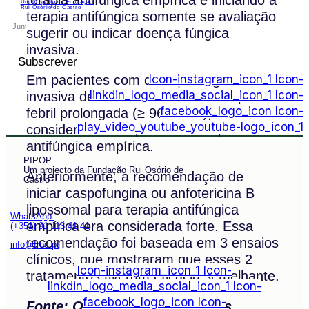
Um projecto da Fundação
Rui Osório de Castro
terapia antifúngica somente se avaliação
sugerir ou indicar doença fúngica
invasiva.
Subscrever
Icon-instagram_icon_1
Icon-
Em pacientes com doença fúngica
linkdin_logo_media_social_icon_1
Icon-
invasiva de baixo risco com neutropenia
facebook_logo_icon
Icon-
febril prolongada (≥ 96 horas), deve
play_video_youtube_youtube-logo_icon_1
considerar-se suspender a terapia
antifúngica empírica.
PIPOP
Um projecto da Fundação Rui Osório de
Anteriormente, a recomendação de
Castro
iniciar caspofungina ou anfotericina B
lipossomal para terapia antifúngica
WhatsApp:
empírica era considerada forte. Essa
(+351) 91 113 41 41
recomendação foi baseada em 3 ensaios
info@froc.pt
clínicos, que mostraram que esses 2
Icon-instagram_icon_1
Icon-
tratamentos tiveram eficácia semelhante.
linkdin_logo_media_social_icon_1
Icon-
facebook_logo_icon
Icon-
Fonte: Oncology Nursing News