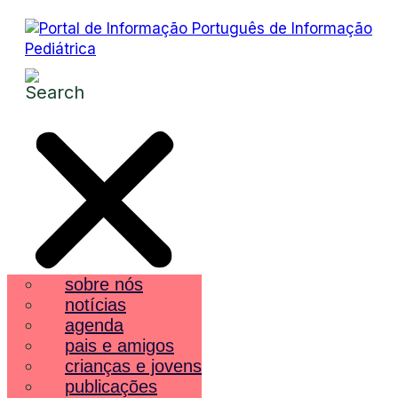
sobre nós
notícias
agenda
pais e amigos
crianças e jovens
publicações