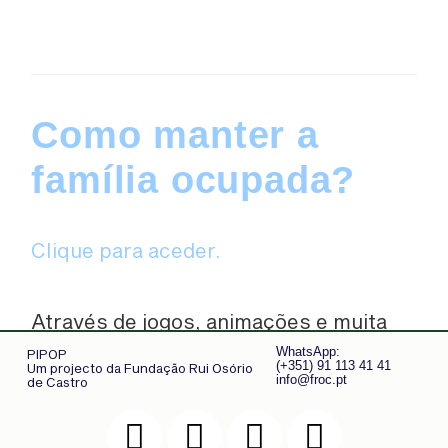
Como manter a
família ocupada?
Clique para aceder.
Através de jogos, animações e muita
diversão podemos, não só, passar o
WhatsApp:
PIPOP
tempo como, também,
aprender. A
(+351) 91 113 41 41
Um projecto da Fundação Rui Osório
info@froc.pt
de Castro
pensar nisso, diversas organizações,
como a Direção Geral de Saúde, a
Ordem dos Psicólogos ou o St. Jude