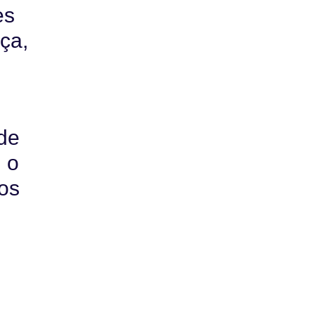
es
ça,
de
 o
 os