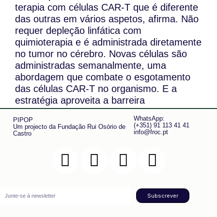
terapia com células CAR-T que é diferente
das outras em vários aspetos, afirma. Não
requer depleção linfática com
quimioterapia e é administrada diretamente
no tumor no cérebro. Novas células são
administradas semanalmente, uma
abordagem que combate o esgotamento
das células CAR-T no organismo. E a
estratégia aproveita a barreira
hematoencefálica para impedir que as
WhatsApp:
PIPOP
células migrem para outros lugares e
(+351) 91 113 41 41
Um projecto da Fundação Rui Osório de
info@froc.pt
Castro
tenham efeitos fora do alvo. Até agora,
tem sido bem tolerada, afirmou Jensen.
“Achamos que esse paradigma é muito
robusto. Os nossos dados pré-clínicos e
clínicos realmente mostram que temos os
Subscrever
sinais de segurança e os sinais de dose