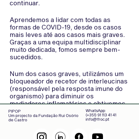
continuar.
Aprendemos a lidar com todas as
formas de COVID-19, desde os casos
mais leves até aos casos mais graves.
Graças a uma equipa multidisciplinar
muito dedicada, fomos sempre bem-
sucedidos.
Num dos casos graves, utilizámos um
bloqueador de recetor de interleucinas
(responsável pela resposta imune do
organismo) para diminuir os
mediadores inflamatórios e obtivemos
uma resposta incrível por parte do
WhatsApp:
PIPOP
(+351) 91 113 41 41
Um projecto da Fundação Rui Osório
paciente.
info@froc.pt
de Castro
Num outro caso, o paciente passou por