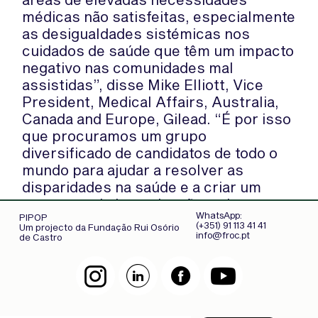
médicas não satisfeitas, especialmente
as desigualdades sistémicas nos
cuidados de saúde que têm um impacto
negativo nas comunidades mal
assistidas”, disse Mike Elliott, Vice
President, Medical Affairs, Australia,
Canada and Europe, Gilead. “É por isso
que procuramos um grupo
diversificado de candidatos de todo o
mundo para ajudar a resolver as
disparidades na saúde e a criar um
panorama de investigação mais
WhatsApp:
PIPOP
inclusivo”.
(+351) 91 113 41 41
Um projecto da Fundação Rui Osório
info@froc.pt
de Castro
As candidaturas para o prémio de
doenças malignas hematológicas serão
aceites até 21 de Março de 2022
. O
programa proporcionará a três