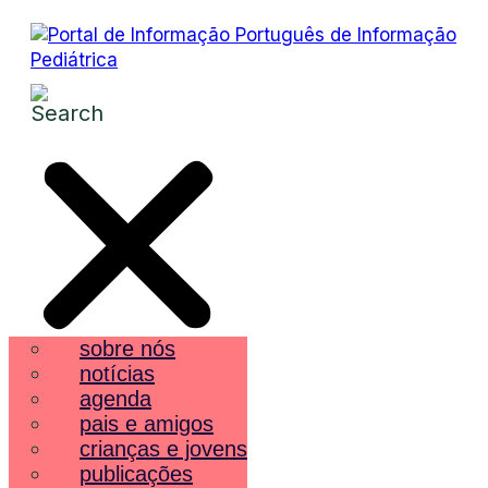
sobre nós
notícias
agenda
pais e amigos
crianças e jovens
publicações