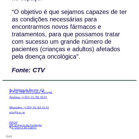
“O objetivo é que sejamos capazes de ter
as condições necessárias para
encontrarmos novos fármacos e
tratamentos, para que possamos tratar
com sucesso um grande número de
pacientes (crianças e adultos) afetados
pela doença oncológica”.
Fonte: CTV
Av. Barbosa du Bocage, 113,
3º Piso 1050-031 Lisboa, Portugal
Telefone: (+351) 21 791 50 07
WhatsApp: (+351) 91 113 41 41
info@froc.pt
PIPOP
Um projecto da Fundação
Rui Osório de Castro