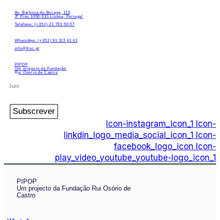
Av. Barbosa du Bocage, 113,
3º Piso 1050-031 Lisboa, Portugal
Telefone: (+351) 21 791 50 07
WhatsApp: (+351) 91 113 41 41
info@froc.pt
PIPOP
Um projecto da Fundação
Rui Osório de Castro
Subscrever
Icon-instagram_icon_1
Icon-
linkdin_logo_media_social_icon_1
Icon-
facebook_logo_icon
Icon-
play_video_youtube_youtube-logo_icon_1
PIPOP
Um projecto da Fundação Rui Osório de
Castro