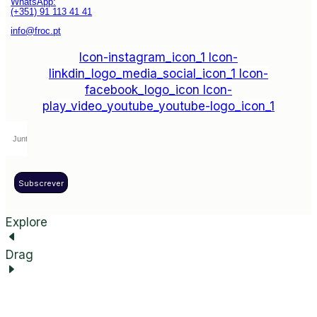
WhatsApp:
(+351) 91 113 41 41
info@froc.pt
Icon-instagram_icon_1
Icon-
linkdin_logo_media_social_icon_1
Icon-
facebook_logo_icon
Icon-
play_video_youtube_youtube-logo_icon_1
Subscrever
Explore
Drag