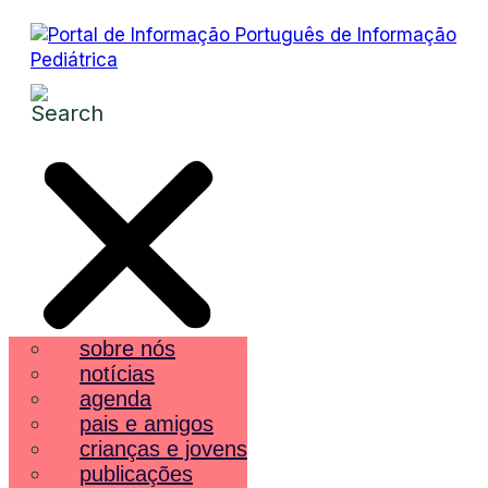
sobre nós
notícias
agenda
pais e amigos
crianças e jovens
publicações