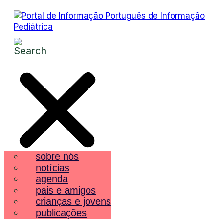
sobre nós
notícias
agenda
pais e amigos
crianças e jovens
publicações