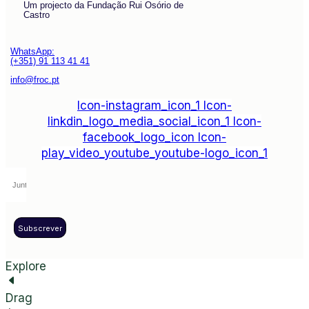
Um projecto da Fundação Rui Osório de
Castro
WhatsApp:
(+351) 91 113 41 41
info@froc.pt
Icon-instagram_icon_1
Icon-
linkdin_logo_media_social_icon_1
Icon-
facebook_logo_icon
Icon-
play_video_youtube_youtube-logo_icon_1
Subscrever
Explore
Drag