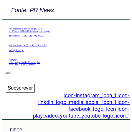
Fonte: PR News
Av. Barbosa du Bocage, 113,
3º Piso 1050-031 Lisboa, Portugal
Telefone: (+351) 21 791 50 07
WhatsApp: (+351) 91 113 41 41
info@froc.pt
PIPOP
Um projecto da Fundação
Rui Osório de Castro
Subscrever
Icon-instagram_icon_1
Icon-
linkdin_logo_media_social_icon_1
Icon-
facebook_logo_icon
Icon-
play_video_youtube_youtube-logo_icon_1
PIPOP