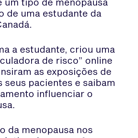
de um tipo de menopausa
ho de uma estudante da
Canadá.
ma a estudante, criou uma
culadora de risco” online
insiram as exposições de
s seus pacientes e saibam
tamento influenciar o
sa.
to da menopausa nos