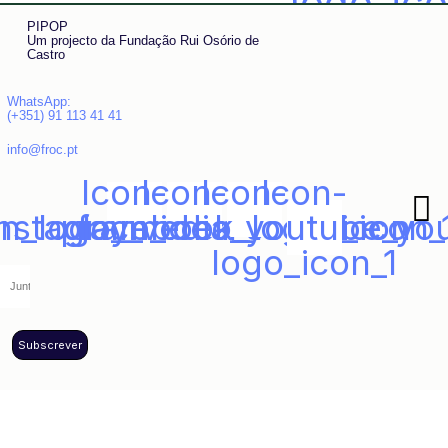
logo_ico
PIPOP
Um projecto da Fundação Rui Osório de
Castro
WhatsApp:
(+351) 91 113 41 41
info@froc.pt
Icon-
Icon-
Icon-
Icon-
in_logo_media_social_icon_
instagram_icon_1
play_video_youtube_yo
facebook_logo_icon
logo_icon_1
Subscrever