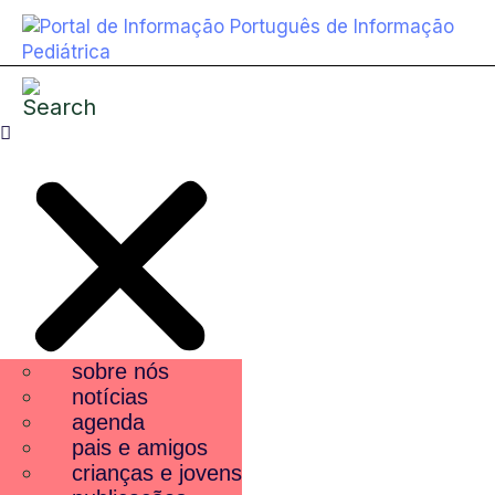
sobre nós
notícias
agenda
pais e amigos
crianças e jovens