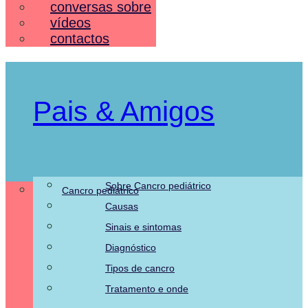
conversas sobre
vídeos
contactos
Pais & Amigos
Sobre Cancro pediátrico
Cancro pediátrico
Pais & Amigos
Causas
Sinais e sintomas
Diagnóstico
Tipos de cancro
Tratamento e onde