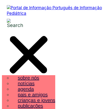
sobre nós
notícias
agenda
pais e amigos
crianças e jovens
publicações