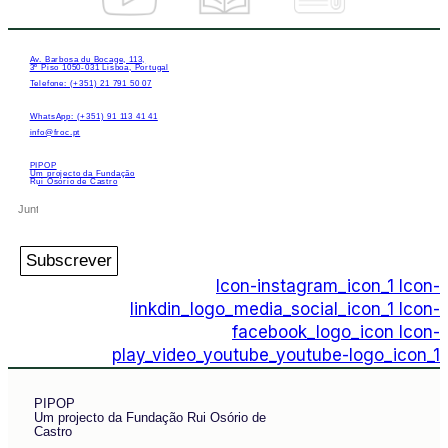
Av. Barbosa du Bocage, 113,
3º Piso 1050-031 Lisboa, Portugal
Telefone: (+351) 21 791 50 07
WhatsApp: (+351) 91 113 41 41
info@froc.pt
PIPOP
Um projecto da Fundação
Rui Osório de Castro
Subscrever
Icon-instagram_icon_1
Icon-
linkdin_logo_media_social_icon_1
Icon-
facebook_logo_icon
Icon-
play_video_youtube_youtube-logo_icon_1
PIPOP
Um projecto da Fundação Rui Osório de
Castro