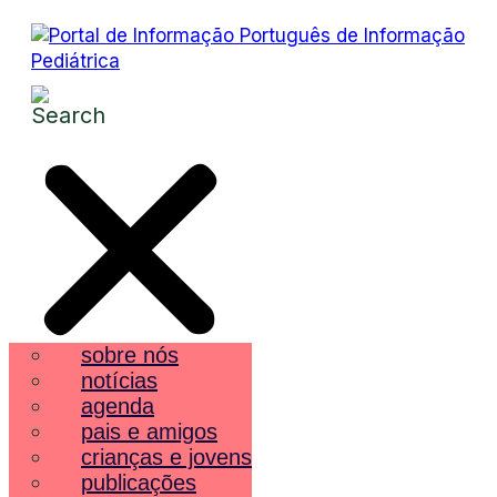
sobre nós
notícias
agenda
pais e amigos
crianças e jovens
publicações