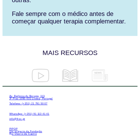
Fale sempre com o médico antes de
começar qualquer terapia complementar.
MAIS RECURSOS
Av. Barbosa du Bocage, 113,
3º Piso 1050-031 Lisboa, Portugal
Telefone: (+351) 21 791 50 07
WhatsApp: (+351) 91 113 41 41
info@froc.pt
PIPOP
Um projecto da Fundação
Rui Osório de Castro