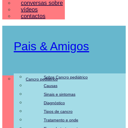
conversas sobre
vídeos
contactos
Pais & Amigos
Sobre Cancro pediátrico
Cancro pediátrico
Pais & Amigos
Causas
Sinais e sintomas
Diagnóstico
Tipos de cancro
Tratamento e onde