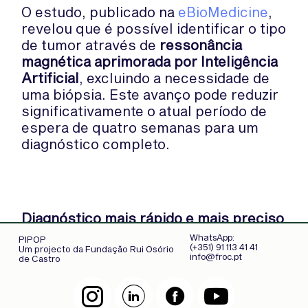
O estudo, publicado na
eBioMedicine
,
revelou que é possível identificar o tipo
de tumor através de
ressonância
magnética aprimorada por Inteligência
Artificial
, excluindo a necessidade de
uma biópsia. Este avanço pode reduzir
significativamente o atual período de
espera de quatro semanas para um
diagnóstico completo.
Diagnóstico mais rápido e mais preciso
WhatsApp:
PIPOP
(+351) 91 113 41 41
Um projecto da Fundação Rui Osório
“Podemos curar algumas pessoas com
info@froc.pt
de Castro
meduloblastoma, mas não todas.
Quanto mais cedo pudermos iniciar o
tratamento mais eficaz, melhores