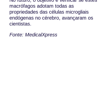
macrófagos adotam todas as
propriedades das células microgliais
endógenas no cérebro, avançaram os
cientistas.
Fonte: MedicalXpress
Av. Barbosa du Bocage, 113,
3º Piso 1050-031 Lisboa, Portugal
Telefone: (+351) 21 791 50 07
WhatsApp: (+351) 91 113 41 41
info@froc.pt
PIPOP
Um projecto da Fundação
Rui Osório de Castro
Subscrever
Icon-instagram_icon_1
Icon-