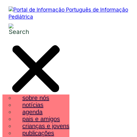
sobre nós
notícias
agenda
pais e amigos
crianças e jovens
publicações