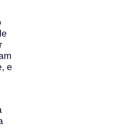
o
de
r
ram
, e
a
a