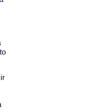
s
to
ir
a