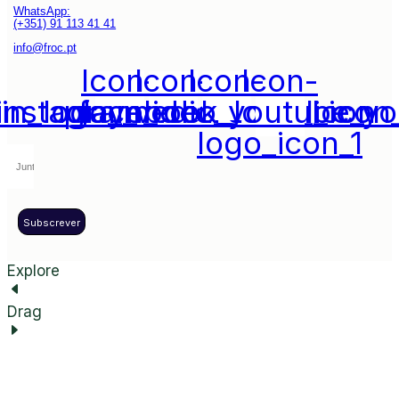
WhatsApp:
(+351) 91 113 41 41
info@froc.pt
Icon-
Icon-
Icon-
Icon-
din_logo_media_social_icon
instagram_icon_1
play_video_youtube_y
facebook_logo_icon
logo_icon_1
Subscrever
Explore
Drag