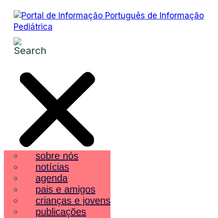
sobre nós
notícias
agenda
pais e amigos
crianças e jovens
publicações