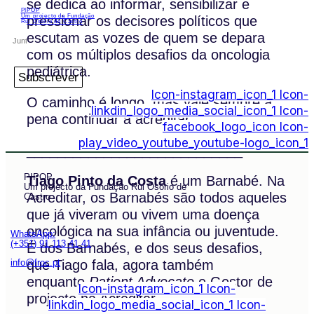
se dedica ao informar, sensibilizar e
PIPOP
Um projecto da Fundação
pressionar os decisores políticos que
Rui Osório de Castro
escutam as vozes de quem se depara
com os múltiplos desafios da oncologia
pediátrica.
Subscrever
Icon-instagram_icon_1
Icon-
O caminho é longo, mas vale sempre a
linkdin_logo_media_social_icon_1
Icon-
pena continuar a acreditar.
facebook_logo_icon
Icon-
play_video_youtube_youtube-logo_icon_1
____________________________
PIPOP
Tiago Pinto da Costa
é um Barnabé. Na
Um projecto da Fundação Rui Osório de
Acreditar, os Barnabés são todos aqueles
Castro
que já viveram ou vivem uma doença
oncológica na sua infância ou juventude.
WhatsApp:
(+351) 91 113 41 41
É dos Barnabés, e dos seus desafios,
que Tiago fala, agora também
info@froc.pt
enquanto
Patient Advocate
e Gestor de
Icon-instagram_icon_1
Icon-
projecto na Acreditar.
linkdin_logo_media_social_icon_1
Icon-