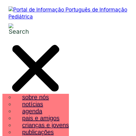
sobre nós
notícias
agenda
pais e amigos
crianças e jovens
publicações