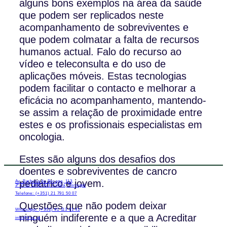
alguns bons exemplos na área da saúde
que podem ser replicados neste
acompanhamento de sobreviventes e
que podem colmatar a falta de recursos
humanos actual. Falo do recurso ao
vídeo e teleconsulta e do uso de
aplicações móveis. Estas tecnologias
podem facilitar o contacto e melhorar a
eficácia no acompanhamento, mantendo-
se assim a relação de proximidade entre
estes e os profissionais especialistas em
oncologia.
Estes são alguns dos desafios dos
doentes e sobreviventes de cancro
pediátrico e jovem.
Av. Barbosa du Bocage, 113,
3º Piso 1050-031 Lisboa, Portugal
Telefone: (+351) 21 791 50 07
Questões que não podem deixar
WhatsApp: (+351) 91 113 41 41
ninguém indiferente e a que a Acreditar
info@froc.pt