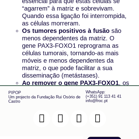
essencial para que estas células se
“agarrem” à matriz e sobrevivam.
Quando essa ligação foi interrompida,
as células morreram.
Os tumores positivos à fusão
são
menos dependentes da matriz. O
gene PAX3-FOXO1 reprograma as
células tumorais, tornando-as mais
móveis e menos dependentes da
matriz, o que pode facilitar a sua
disseminação (metástases).
Ao remover o gene PAX3-FOXO1
, os
investigadores conseguiram tornar as
WhatsApp:
PIPOP
(+351) 91 113 41 41
células novamente dependentes da
Um projecto da Fundação Rui Osório de
info@froc.pt
Castro
matriz — e vulneráveis ao bloqueio da
sua interação com ela.
“Conseguimos transformar tumores
positivos à fusão em tumores mais