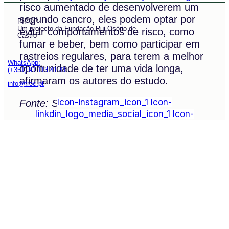
risco aumentado de desenvolverem um
segundo cancro, eles podem optar por
PIPOP
Um projecto da Fundação Rui Osório de
evitar comportamentos de risco, como
Castro
fumar e beber, bem como participar em
rastreios regulares, para terem a melhor
WhatsApp:
oportunidade de ter uma vida longa,
(+351) 91 113 41 41
afirmaram os autores do estudo.
info@froc.pt
Icon-instagram_icon_1
Icon-
Fonte: St. Jude
linkdin_logo_media_social_icon_1
Icon-
facebook_logo_icon
Icon-
play_video_youtube_youtube-logo_icon_1
Subscrever
Explore