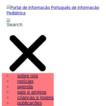
sobre nós
notícias
agenda
pais e amigos
crianças e jovens
publicações