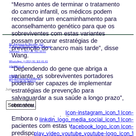
“Mesmo antes de terminar o tratamento
do cancro infantil, os médicos podem
recomendar um encaminhamento para
aconselhamento genético para que os
sobreviventes com estas variantes
possam procurar estratégias de
Av. Barbosa du Bocage, 113,
prevenção do cancro mais tarde”, disse
3º Piso 1050-031 Lisboa, Portugal
Telefone: (+351) 21 791 50 07
Wang.
WhatsApp: (+351) 91 113 41 41
info@froc.pt
“Dependendo do gene que abriga a
variante, os sobreviventes portadores
PIPOP
Um projecto da Fundação
Rui Osório de Castro
poderão ser capazes de implementar
estratégias de prevenção para
salvaguardar a sua saúde a longo prazo”,
rematou.
Subscrever
Icon-instagram_icon_1
Icon-
Embora o estudo indique que os
linkdin_logo_media_social_icon_1
Icon-
pacientes com estas variantes
facebook_logo_icon
Icon-
predisponentes ao cancro correm um
play_video_youtube_youtube-logo_icon_1