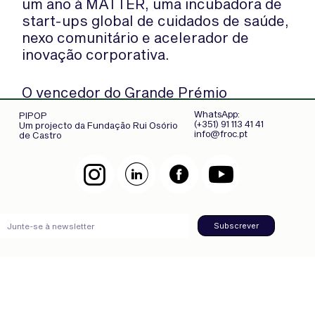
um ano à MATTER, uma incubadora de
start-ups global de cuidados de saúde,
nexo comunitário e acelerador de
inovação corporativa.
O vencedor do Grande Prémio
receberá ainda apoio prático, e
WhatsApp:
PIPOP
beneficiar do conhecimento
(+351) 91 113 41 41
Um projecto da Fundação Rui Osório
info@froc.pt
de Castro
especializado e recursos da Slalom,
uma empresa de consultoria global
focada em estratégia, tecnologia e
transformação de negócio.
Subscrever
O C3 Prize está aberto a candidatos até
3 de junho de 2022 e os vencedores
serão anunciados em julho de 2022.
Todas as candidaturas serão avaliadas
de acordo com os seguintes critérios: