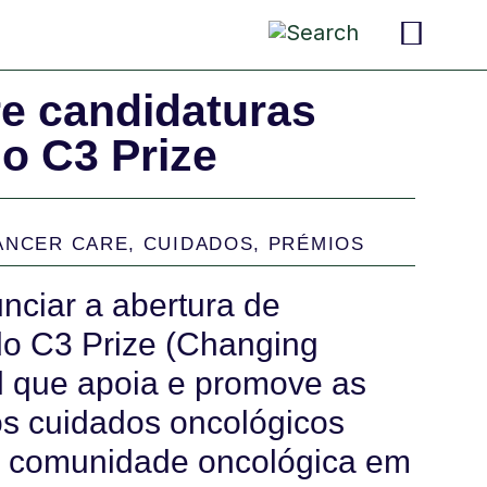
pais 
criança
convers
re candidaturas
o C3 Prize
ANCER CARE
,
CUIDADOS
,
PRÉMIOS
nciar a abertura de
 do C3 Prize (Changing
l que apoia e promove as
os cuidados oncológicos
 a comunidade oncológica em