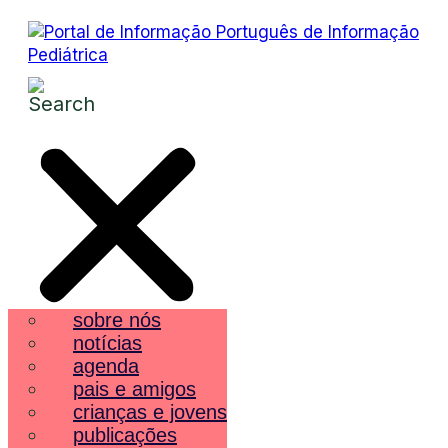
sobre nós
notícias
agenda
pais e amigos
crianças e jovens
publicações