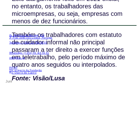
no entanto, os trabalhadores das
microempresas, ou seja, empresas com
menos de dez funcionários.
Também os trabalhadores com estatuto
Av. Barbosa du Bocage, 113,
3º Piso 1050-031 Lisboa, Portugal
de cuidador informal não principal
Telefone: (+351) 21 791 50 07
passaram a ter direito a exercer funções
WhatsApp: (+351) 91 113 41 41
em teletrabalho, pelo período máximo de
info@froc.pt
quatro anos seguidos ou interpolados.
PIPOP
Um projecto da Fundação
Rui Osório de Castro
Fonte: Visão/Lusa
Subscrever
Icon-instagram_icon_1
Icon-
linkdin_logo_media_social_icon_1
Icon-
facebook_logo_icon
Icon-
play_video_youtube_youtube-logo_icon_1