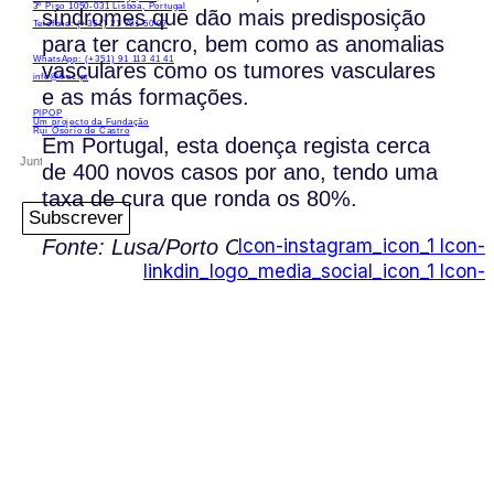
3º Piso 1050-031 Lisboa, Portugal
síndromes que dão mais predisposição
Telefone: (+351) 21 791 50 07
para ter cancro, bem como as anomalias
WhatsApp: (+351) 91 113 41 41
vasculares como os tumores vasculares
info@froc.pt
e as más formações.
PIPOP
Um projecto da Fundação
Rui Osório de Castro
Em Portugal, esta doença regista cerca
de 400 novos casos por ano, tendo uma
taxa de cura que ronda os 80%.
Subscrever
Fonte: Lusa/Porto Canal
Icon-instagram_icon_1
Icon-
linkdin_logo_media_social_icon_1
Icon-
facebook_logo_icon
Icon-
play_video_youtube_youtube-logo_icon_1
PIPOP
Um projecto da Fundação Rui Osório de
Castro
WhatsApp:
(+351) 91 113 41 41