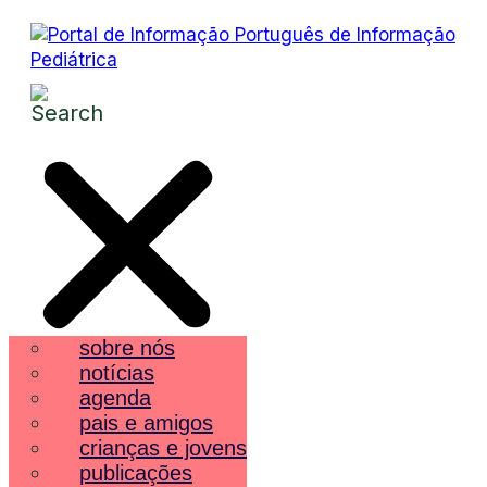
sobre nós
notícias
agenda
pais e amigos
crianças e jovens
publicações