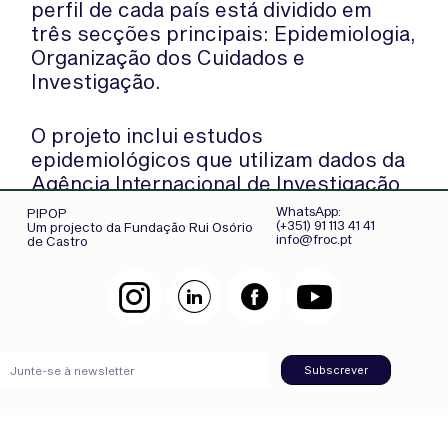
perfil de cada país está dividido em
três secções principais: Epidemiologia,
Organização dos Cuidados e
Investigação.
O projeto inclui estudos
epidemiológicos que utilizam dados da
Agência Internacional de Investigação
do Cancro e do Sistema Europeu de
WhatsApp:
PIPOP
(+351) 91 113 41 41
Um projecto da Fundação Rui Osório
Informação sobre o Cancro, inquéritos
info@froc.pt
de Castro
realizados em cada país, análise dos
ensaios clínicos abertos na Europa de
2010 a 2022 e análise bibliométrica das
publicações de investigação.
Subscrever
“A sessão plenária sobre as
disparidades nos cuidados e na
investigação do cancro na infância e na