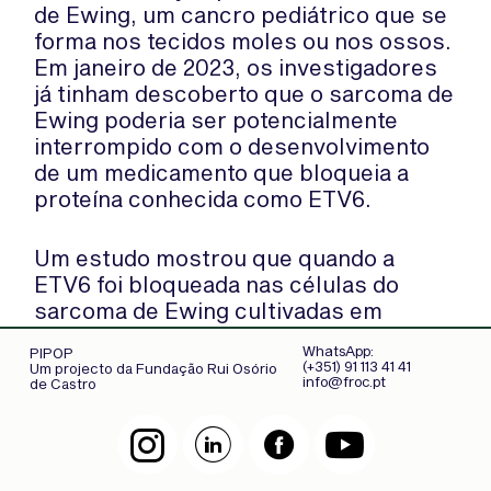
de Ewing, um cancro pediátrico que se
forma nos tecidos moles ou nos ossos.
Em janeiro de 2023, os investigadores
já tinham descoberto que o sarcoma de
Ewing poderia ser potencialmente
interrompido com o desenvolvimento
de um medicamento que bloqueia a
proteína conhecida como ETV6.
Um estudo mostrou que quando a
ETV6 foi bloqueada nas células do
sarcoma de Ewing cultivadas em
laboratório, as células tornaram-se
WhatsApp:
PIPOP
normais e saudáveis. Os cientistas
(+351) 91 113 41 41
Um projecto da Fundação Rui Osório
info@froc.pt
de Castro
então voltaram a sua atenção para o
rabdomiossarcoma para ver se
conseguiam obter uma resposta
semelhante.