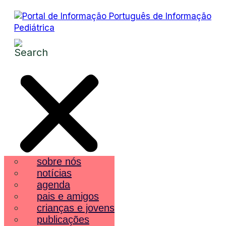
sobre nós
notícias
agenda
pais e amigos
crianças e jovens
publicações