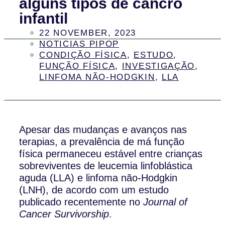
alguns tipos de cancro
infantil
22 NOVEMBER, 2023
NOTICIAS PIPOP
CONDIÇÃO FÍSICA
,
ESTUDO
,
FUNÇÃO FÍSICA
,
INVESTIGAÇÃO
,
LINFOMA NÃO-HODGKIN
,
LLA
Apesar das mudanças e avanços nas
terapias, a prevalência de má função
física permaneceu estável entre crianças
sobreviventes de leucemia linfoblástica
aguda (LLA) e linfoma não-Hodgkin
(LNH), de acordo com um estudo
publicado recentemente no
Journal of
Cancer Survivorship
.