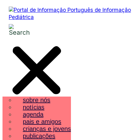
sobre nós
notícias
agenda
pais e amigos
crianças e jovens
publicações