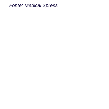
Fonte: Medical Xpress
Av. Barbosa du Bocage, 113,
3º Piso 1050-031 Lisboa, Portugal
Telefone: (+351) 21 791 50 07
WhatsApp: (+351) 91 113 41 41
info@froc.pt
PIPOP
Um projecto da Fundação
Rui Osório de Castro
Subscrever
Icon-instagram_icon_1
Icon-
linkdin_logo_media_social_icon_1
Icon-
facebook_logo_icon
Icon-
play_video_youtube_youtube-logo_icon_1