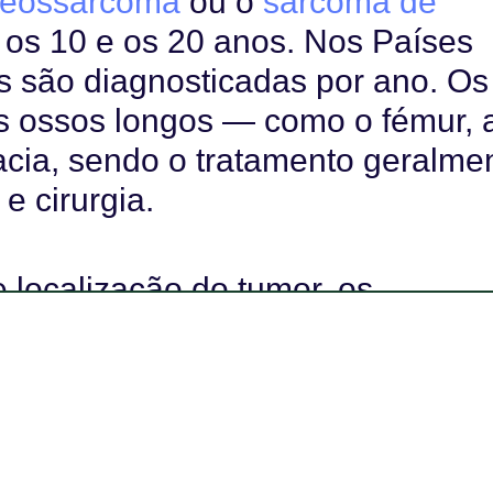
teossarcoma
ou o
sarcoma de
 os 10 e os 20 anos. Nos Países
s são diagnosticadas por ano. Os
s ossos longos — como o fémur, 
acia, sendo o tratamento geralme
e cirurgia.
localização do tumor, os
odem incluir amputações,
de preservação do membro, com
sso de dador. Estas intervenções
l no corpo, afetando a autoestim