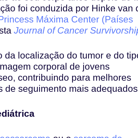
ação foi conduzida por Hinke van 
Princess Máxima Center (Países
ista
Journal of Cancer Survivorshi
 da localização do tumor e do tip
 imagem corporal de jovens
seo, contribuindo para melhores
os de seguimento mais adequados
diátrica