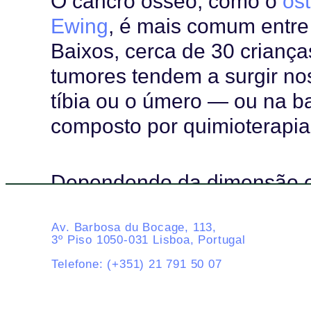
O cancro ósseo, como o
os
Ewing
, é mais comum entre
Baixos, cerca de 30 criança
tumores tendem a surgir no
tíbia ou o úmero — ou na b
composto por quimioterapia 
Dependendo da dimensão e 
procedimentos cirúrgicos p
rotoplastias ou cirurgias 
Av. Barbosa du Bocage, 113,
3º Piso 1050-031 Lisboa, Portugal
colocação de próteses ou o
Telefone: (+351) 21 791 50 07
podem ter um impacto visíve