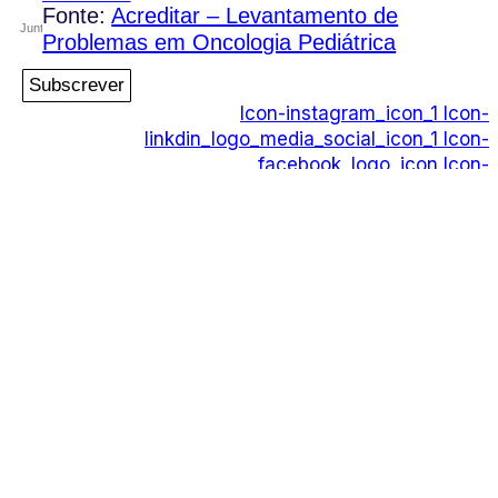
Fonte:
Acreditar – Levantamento de
Problemas em Oncologia Pediátrica
Subscrever
Icon-instagram_icon_1
Icon-
linkdin_logo_media_social_icon_1
Icon-
facebook_logo_icon
Icon-
play_video_youtube_youtube-logo_icon_1
PIPOP
Um projecto da Fundação Rui Osório de
Castro
WhatsApp:
(+351) 91 113 41 41
info@froc.pt
Icon-instagram_icon_1
Icon-
linkdin_logo_media_social_icon_1
Icon-
facebook_logo_icon
Icon-
play_video_youtube_youtube-logo_icon_1