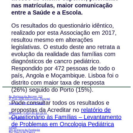
nas matrículas, maior comunicação
entre a Saúde e a Escola.
Os resultados do questionário idêntico,
realizado por esta Associação em 2017,
resultou mesmo em alterações
legislativas. O estudo deste ano retrata a
evolução da realidade das famílias com
diagnósticos de cancro pediátrico.
Respondido por 472 pessoas de todo o
país, Angola e Moçambique. Lisboa foi o
distrito com maior taxa de resposta
(26%) seguido do Porto (15%).
Av. Barbosa du Bocage, 113,
3º Piso 1050-031 Lisboa, Portugal
Pode consultar todos os resultados e
Telefone: (+351) 21 791 50 07
propostas da Acreditar no
relatório de
WhatsApp: (+351) 91 113 41 41
Questionário às Famílias – Levantamento
info@froc.pt
de Problemas em Oncologia Pediátrica
PIPOP
Um projecto da Fundação
Rui Osório de Castro