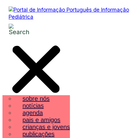
sobre nós
notícias
agenda
pais e amigos
crianças e jovens
publicações