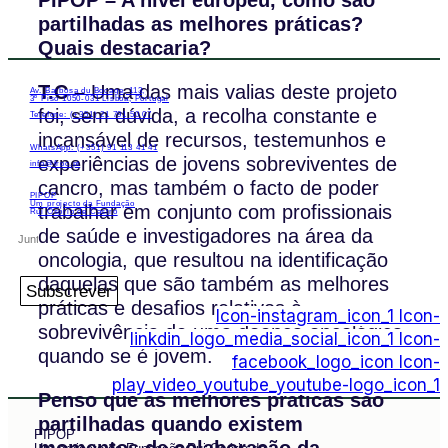
partilhadas as melhores práticas?
Quais destacaria?
T.C –
Uma das mais valias deste projeto
Av. Barbosa du Bocage, 113,
3º Piso 1050-031 Lisboa, Portugal
foi, sem dúvida, a recolha constante e
Telefone: (+351) 21 791 50 07
incansável de recursos, testemunhos e
WhatsApp: (+351) 91 113 41 41
experiências de jovens sobreviventes de
info@froc.pt
cancro, mas também o facto de poder
PIPOP
Um projecto da Fundação
trabalhar em conjunto com profissionais
Rui Osório de Castro
de saúde e investigadores na área da
oncologia, que resultou na identificação
daquelas que são também as melhores
Subscrever
práticas e desafios relativos à
Icon-instagram_icon_1
Icon-
sobrevivência de uma doença oncológica
linkdin_logo_media_social_icon_1
Icon-
quando se é jovem.
facebook_logo_icon
Icon-
play_video_youtube_youtube-logo_icon_1
Penso que as melhores práticas são
partilhadas quando existem
PIPOP
momentos de colaboração da