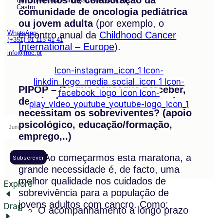
Um projecto da Fundação Rui Osório de
Castro
comunidade de oncologia pediátrica
ou jovem adulta
(por exemplo, o
WhatsApp:
encontro anual da
Childhood Cancer
(+351) 91 113 41 41
International – Europe
).
info@froc.pt
Icon-instagram_icon_1
Icon-
linkdin_logo_media_social_icon_1
Icon-
PIPOP – Do que consegue perceber,
facebook_logo_icon
Icon-
depois do cancro, que apoios mais
play_video_youtube_youtube-logo_icon_1
necessitam os sobreviventes? (apoio
psicológico, educação/formação,
emprego,..)
T.C –
Ao começarmos esta maratona, a
Subscrever
grande necessidade é, de facto, uma
melhor qualidade nos cuidados de
Explore
sobrevivência para a população de
jovens adultos com cancro. Como:
Drag
O acompanhamento a longo prazo