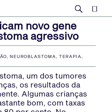
ficam novo gene
stoma agressivo
ÇÃO
,
NEUROBLASTOMA
,
TERAPIA
,
astoma, um dos tumores
ças, os resultados da
ente. Algumas crianças
astante bom, com taxas
a 80 por cento. No