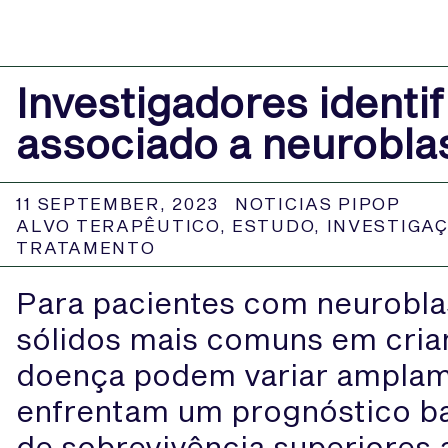
Investigadores identi
associado a neurobla
11 SEPTEMBER, 2023
NOTICIAS PIPOP
ALVO TERAPÊUTICO
,
ESTUDO
,
INVESTIGA
TRATAMENTO
Para pacientes com neurobl
sólidos mais comuns em crian
doença podem variar amplam
enfrentam um prognóstico b
de sobrevivência superiores 