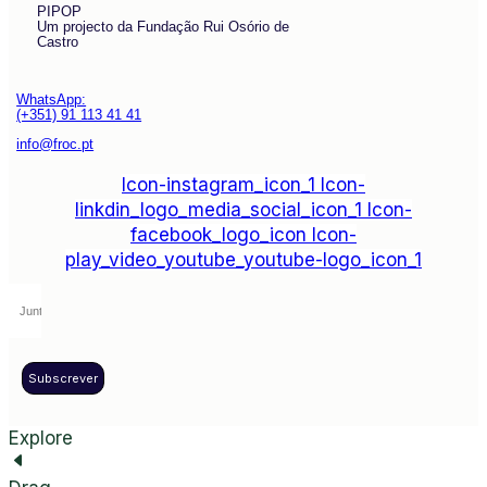
PIPOP
Um projecto da Fundação Rui Osório de
Castro
WhatsApp:
(+351) 91 113 41 41
info@froc.pt
Icon-instagram_icon_1
Icon-
linkdin_logo_media_social_icon_1
Icon-
facebook_logo_icon
Icon-
play_video_youtube_youtube-logo_icon_1
Subscrever
Explore