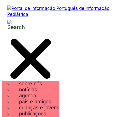
sobre nós
notícias
agenda
pais e amigos
crianças e jovens
publicações