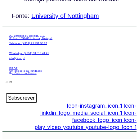
Fonte:
University of Nottingham
Av. Barbosa du Bocage, 113,
3º Piso 1050-031 Lisboa, Portugal
Telefone: (+351) 21 791 50 07
WhatsApp: (+351) 91 113 41 41
info@froc.pt
PIPOP
Um projecto da Fundação
Rui Osório de Castro
Subscrever
Icon-instagram_icon_1
Icon-
linkdin_logo_media_social_icon_1
Icon-
facebook_logo_icon
Icon-
play_video_youtube_youtube-logo_icon_1