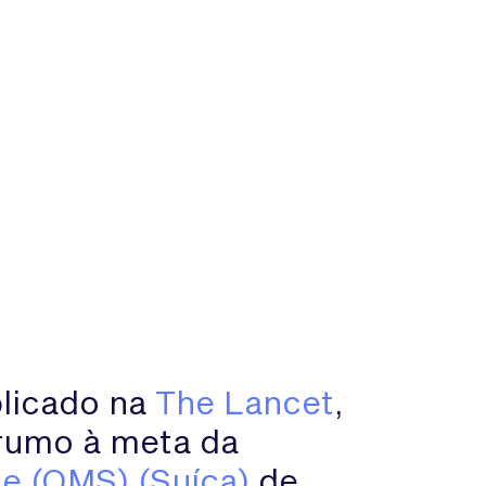
blicado na
The Lancet
,
 rumo à meta da
e (OMS) (Suíça)
de