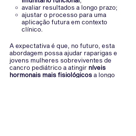
imunitário funcional
;
avaliar resultados a longo prazo;
ajustar o processo para uma
aplicação futura em contexto
clínico.
A expectativa é que, no futuro, esta
abordagem possa ajudar raparigas e
jovens mulheres sobreviventes de
cancro pediátrico a atingir
níveis
hormonais mais fisiológicos
a longo
prazo, com impacto positivo no bem-
estar geral.
Fonte:
Medical Xpress
WhatsApp:
PIPOP
(+351) 91 113 41 41
Um projecto da Fundação Rui Osório
info@froc.pt
de Castro