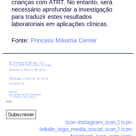
crianças com ATRT. No entanto, será
necessário aprofundar a investigação
para traduzir estes resultados
laboratoriais em aplicações clínicas.
Fonte:
Princess Máxima Center
Av. Barbosa du Bocage, 113,
3º Piso 1050-031 Lisboa, Portugal
Telefone: (+351) 21 791 50 07
WhatsApp: (+351) 91 113 41 41
info@froc.pt
PIPOP
Um projecto da Fundação
Rui Osório de Castro
Subscrever
Icon-instagram_icon_1
Icon-
linkdin_logo_media_social_icon_1
Icon-