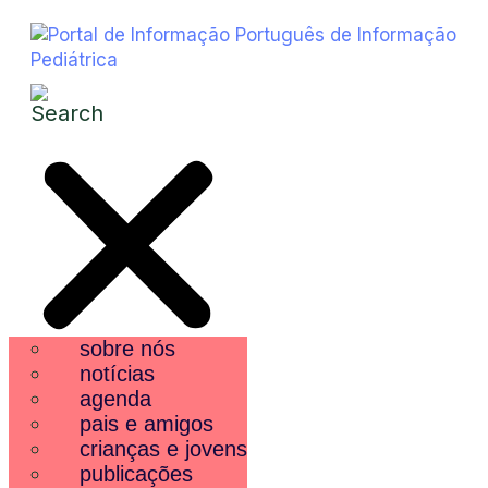
sobre nós
notícias
agenda
pais e amigos
crianças e jovens
publicações