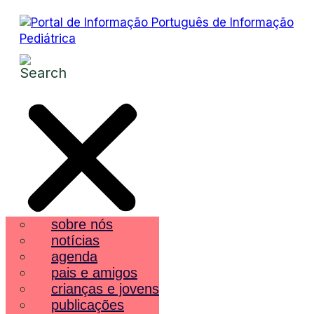
sobre nós
notícias
agenda
pais e amigos
crianças e jovens
publicações