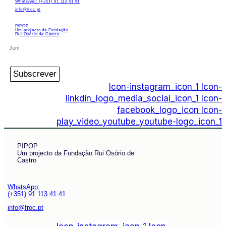
WhatsApp: (+351) 91 113 41 41
info@froc.pt
PIPOP
Um projecto da Fundação
Rui Osório de Castro
Subscrever
Icon-instagram_icon_1
Icon-
linkdin_logo_media_social_icon_1
Icon-
facebook_logo_icon
Icon-
play_video_youtube_youtube-logo_icon_1
PIPOP
Um projecto da Fundação Rui Osório de
Castro
WhatsApp:
(+351) 91 113 41 41
info@froc.pt