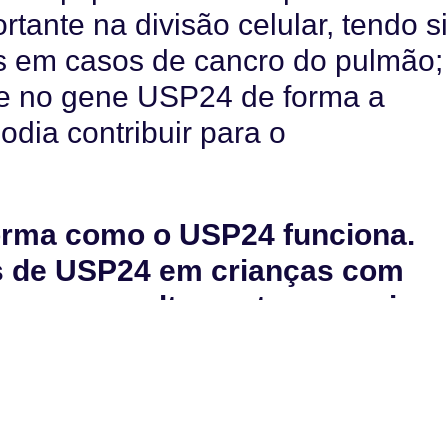
ante na divisão celular, tendo s
s em casos de cancro do pulmão;
-se no gene USP24 de forma a
dia contribuir para o
orma como o USP24 funciona.
s de USP24 em crianças com
res eram altamente agressivos
coce ou à recidiva da doença”
,
, níveis baixos de USP24 ocorrem