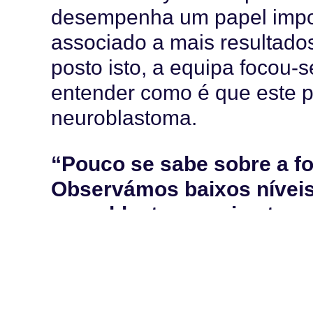
desempenha um papel import
associado a mais resultado
posto isto, a equipa focou
entender como é que este po
neuroblastoma.
“Pouco se sabe sobre a f
Observámos baixos nívei
neuroblastoma cujos tumo
levando à progressão pre
explica.
Segundo os investigadores