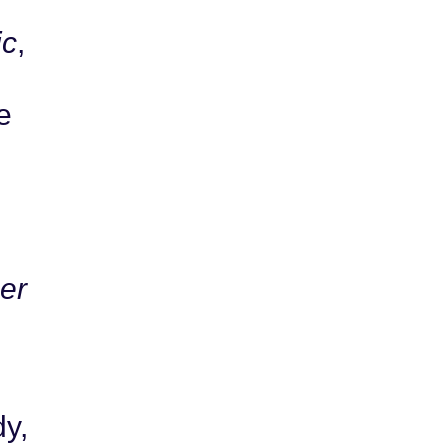
ic
,
e
er
dy,