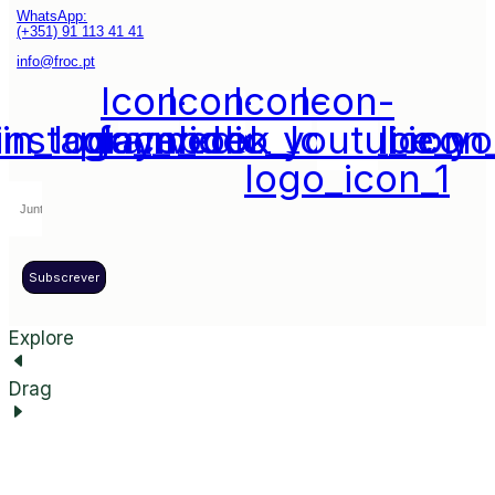
WhatsApp:
(+351) 91 113 41 41
info@froc.pt
Icon-
Icon-
Icon-
Icon-
din_logo_media_social_icon
instagram_icon_1
play_video_youtube_y
facebook_logo_icon
logo_icon_1
Subscrever
Explore
Drag