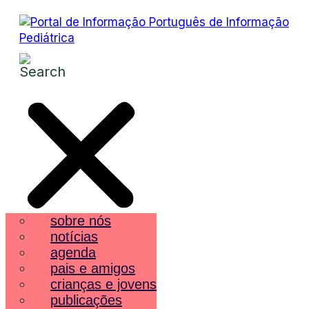
sobre nós
notícias
agenda
pais e amigos
crianças e jovens
publicações