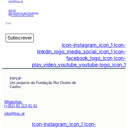
info@froc.pt
PIPOP
Um projecto da Fundação
Rui Osório de Castro
Subscrever
Icon-instagram_icon_1
Icon-
linkdin_logo_media_social_icon_1
Icon-
facebook_logo_icon
Icon-
play_video_youtube_youtube-logo_icon_1
PIPOP
Um projecto da Fundação Rui Osório de
Castro
WhatsApp:
(+351) 91 113 41 41
info@froc.pt
Icon-instagram_icon_1
Icon-