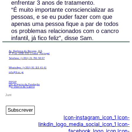
enfrentar 3 anos de tratamento.
“É muito importante consciencializar as
pessoas, e se eu puder fazer com que
apenas uma pessoa fique a par de todos
os problemas relacionados com o cancro
infantil, já fico feliz”, disse Sam.
Av. Barbosa du Bocage, 113,
3º Piso 1050-031 Lisboa, Portugal
Telefone: (+351) 21 791 50 07
WhatsApp: (+351) 91 113 41 41
info@froc.pt
PIPOP
Um projecto da Fundação
Rui Osório de Castro
Subscrever
Icon-instagram_icon_1
Icon-
linkdin_logo_media_social_icon_1
Icon-
facebook_logo_icon
Icon-