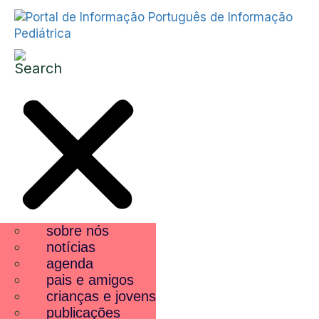
sobre nós
notícias
agenda
pais e amigos
crianças e jovens
publicações